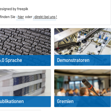
designed by freepik
 finden Sie
hier
oder
direkt bei uns
!
Demonstratoren
4.0 Sprache
ublikationen
Gremien