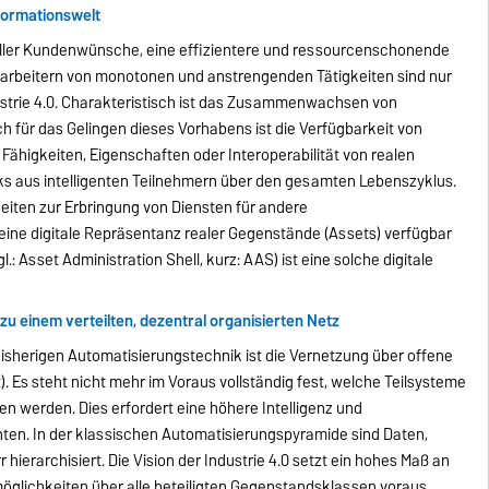
nformationswelt
eller Kundenwünsche, eine effizientere und ressourcenschonende
itarbeitern von monotonen und anstrengenden Tätigkeiten sind nur
dustrie 4.0. Charakteristisch ist das Zusammenwachsen von
ch für das Gelingen dieses Vorhabens ist die Verfügbarkeit von
Fähigkeiten, Eigenschaften oder Interoperabilität von realen
 aus intelligenten Teilnehmern über den gesamten Lebenszyklus.
eiten zur Erbringung von Diensten für andere
ine digitale Repräsentanz realer Gegenstände (Assets) verfügbar
gl.: Asset Administration Shell, kurz: AAS) ist eine solche digitale
u einem verteilten, dezentral organisierten Netz
sherigen Automatisierungstechnik ist die Vernetzung über offene
). Es steht nicht mehr im Voraus vollständig fest, welche Teilsysteme
en werden. Dies erfordert eine höhere Intelligenz und
ten. In der klassischen Automatisierungspyramide sind Daten,
r hierarchisiert. Die Vision der Industrie 4.0 setzt ein hohes Maß an
möglichkeiten über alle beteiligten Gegenstandsklassen voraus.