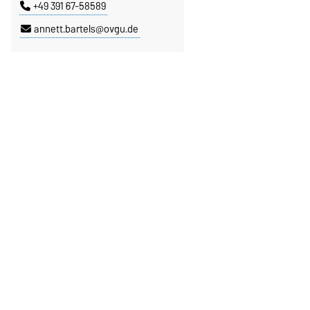
+49 391 67-58589
annett.bartels@ovgu.de