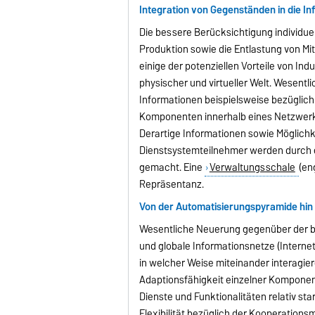
Integration von Gegenständen in die I
Die bessere Berücksichtigung individu
Produktion sowie die Entlastung von M
einige der potenziellen Vorteile von In
physischer und virtueller Welt. Wesentli
Informationen beispielsweise bezüglich 
Komponenten innerhalb eines Netzwerks
Derartige Informationen sowie Möglichk
Dienstsystemteilnehmer werden durch e
gemacht. Eine
Verwaltungsschale
(en
Repräsentanz.
Von der Automatisierungspyramide hin z
Wesentliche Neuerung gegenüber der bi
und globale Informationsnetze (Internet
in welcher Weise miteinander interagier
Adaptionsfähigkeit einzelner Komponen
Dienste und Funktionalitäten relativ star
Flexibilität bezüglich der Kooperations